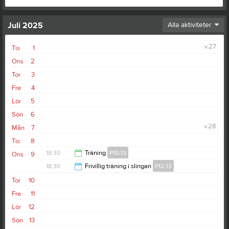
Juli 2025
Alla aktiviteter
v.27
Tis
1
Ons
2
Tor
3
Fre
4
Lör
5
Sön
6
v.28
Mån
7
Tis
8
18:30
Träning
P10-13
Ons
9
18:30
Frivillig träning i slingan
P12-13
19:30
Tor
10
19:30
Fre
11
Lör
12
Sön
13