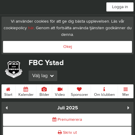
Logga in
Vi använder cookies för att ge dig bästa upplevelsen. Läs vår
cookiepolicy
här
. Genom att fortsätta använda tjänsten godkänner du
denna.
Okej
FBC Ystad
Välj lag
Start
Kalender
Bilder
Video
Sponsorer
Om klubben
Mer
Juli 2025
Prenumerera
Skriv ut