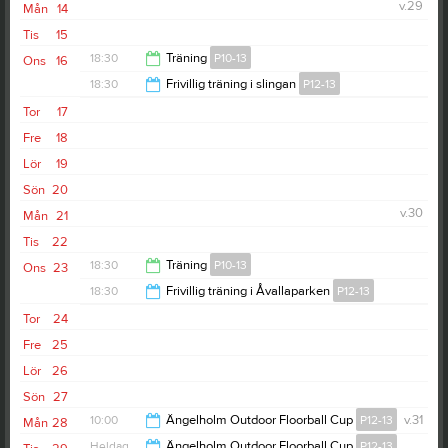
v.29
Mån
14
Tis
15
18:30
Träning
P10-13
Ons
16
18:30
Frivillig träning i slingan
P12-13
19:30
Tor
17
19:30
Fre
18
Lör
19
Sön
20
v.30
Mån
21
Tis
22
18:30
Träning
P10-13
Ons
23
18:30
Frivillig träning i Åvallaparken
P12-13
19:30
Tor
24
19:30
Fre
25
Lör
26
Sön
27
10:00
Ängelholm Outdoor Floorball Cup
P12-13
v.31
Mån
28
Heldag
Ängelholm Outdoor Floorball Cup
P12-13