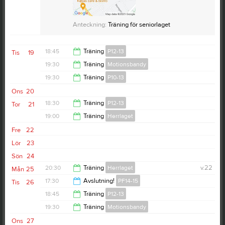
Anteckning:
Träning för seniorlaget
18:45
Träning
P12-13
Tis
19
19:30
Träning
Motionsbandy
21:00
19:30
Träning
P10-13
21:00
Ons
20
21:00
18:30
Träning
P12-13
Tor
21
19:00
Träning
Herrlaget
20:00
Fre
22
21:00
Lör
23
Sön
24
20:30
Träning
Herrlaget
v.22
Mån
25
17:30
Avslutning!
PF14-15
Tis
26
22:00
18:45
Träning
P12-13
20:00
19:30
Träning
Motionsbandy
21:00
Ons
27