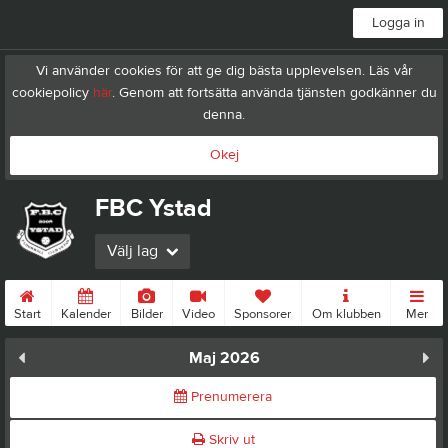
Logga in
Vi använder cookies för att ge dig bästa upplevelsen. Läs vår
cookiepolicy
här
. Genom att fortsätta använda tjänsten godkänner du
denna.
Okej
FBC Ystad
Välj lag
Start
Kalender
Bilder
Video
Sponsorer
Om klubben
Mer
Maj 2026
Prenumerera
Skriv ut