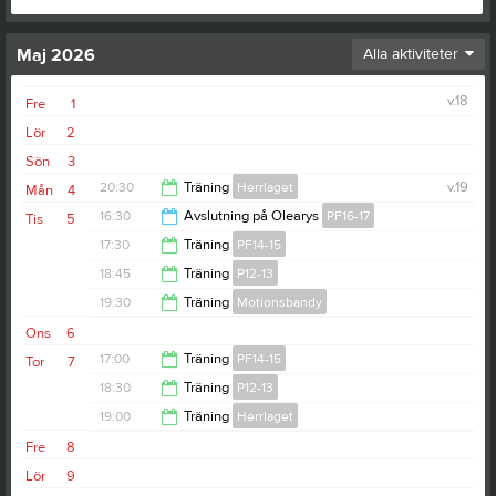
Maj 2026
Alla aktiviteter
v.18
Fre
1
Lör
2
Sön
3
20:30
Träning
Herrlaget
v.19
Mån
4
16:30
Avslutning på Olearys
PF16-17
Tis
5
22:00
17:30
Träning
PF14-15
19:00
18:45
Träning
P12-13
19:00
19:30
Träning
Motionsbandy
21:00
Ons
6
21:00
17:00
Träning
PF14-15
Tor
7
18:30
Träning
P12-13
18:30
19:00
Träning
Herrlaget
20:00
Fre
8
21:00
Lör
9